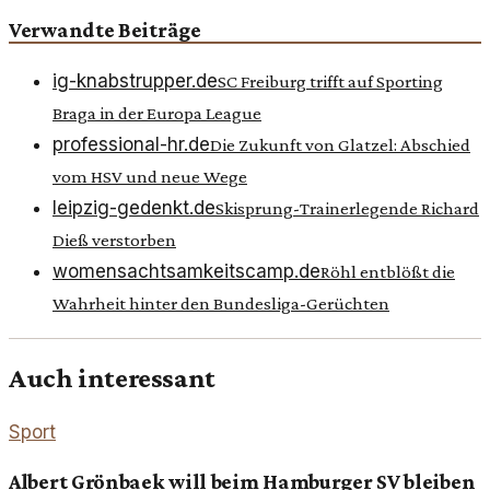
Verwandte Beiträge
ig-knabstrupper.de
SC Freiburg trifft auf Sporting
Braga in der Europa League
professional-hr.de
Die Zukunft von Glatzel: Abschied
vom HSV und neue Wege
leipzig-gedenkt.de
Skisprung-Trainerlegende Richard
Dieß verstorben
womensachtsamkeitscamp.de
Röhl entblößt die
Wahrheit hinter den Bundesliga-Gerüchten
Auch interessant
Sport
Albert Grönbaek will beim Hamburger SV bleiben