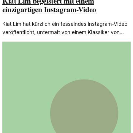
Kiat Lim begeistert mit einem
einzigartigen Instagram-Video
Kiat Lim hat kürzlich ein fesselndes Instagram-Video
veröffentlicht, untermalt von einem Klassiker von
Britney Spears, das die Aufmerksamkeit der Tech-
Community auf sich zieht. Die Kombination aus
innovativer Technologie und Popkultur zeigt, wie
beides in den sozialen Medien verschmilzt.