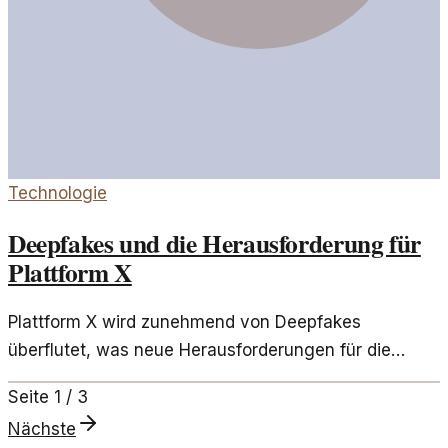
Technologie
Deepfakes und die Herausforderung für
Plattform X
Plattform X wird zunehmend von Deepfakes
überflutet, was neue Herausforderungen für die
Nutzer und die Moderation aufwirft. In diesem Artikel
Seite
1
/
3
untersuchen wir die Mechanismen und Folgen dieser
Nächste
Entwicklung.