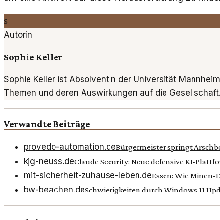
S
Autorin
Sophie Keller
Sophie Keller ist Absolventin der Universität Mannheim
Themen und deren Auswirkungen auf die Gesellschaft
Verwandte Beiträge
provedo-automation.de
Bürgermeister springt Arschb
kjg-neuss.de
Claude Security: Neue defensive KI-Plattf
mit-sicherheit-zuhause-leben.de
Essen: Wie Minen-D
bw-beachen.de
Schwierigkeiten durch Windows 11 Upd