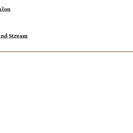
hlon
 und Stream