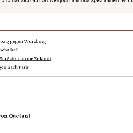
 und hat sich auf Umweltjournalismus spezialisiert. Mit
.
eipzig gegen Würzburg
 Schalke?
n Schritt in die Zukunft
gen nach Paris
 von Quetant