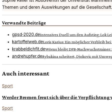
Sophie Keller ist Absolventin der Universität Mannheim
Themen und deren Auswirkungen auf die Gesellschaft
Verwandte Beiträge
gpsd-2020.de
Intensives Duell um den Aufstieg: Lok L
kartoffelweb.de
Loris Karius: Ein möglicher Verbleib bei
krabbeldichfit.de
Wörns bleibt DFB-Nachwuchstrainer: Ei
andrehupfer.de
Rybakina scheitert, Djokovic mit Umwe
Auch interessant
Sport
Werder Bremen freut sich über die Verpflichtung
Sport